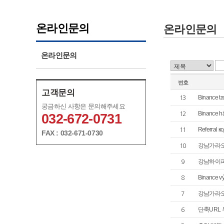
온라인문의
온라인문의
온라인문의
번호
고객문의
Binance tav
13
궁금하신 사항은 문의해주세요
Binance h
12
032-672-0731
Referral 
11
FAX : 032-671-0730
강남가라오케
10
강남하이퍼플
9
Binance vý
8
강남가라오케
7
단축URL
6