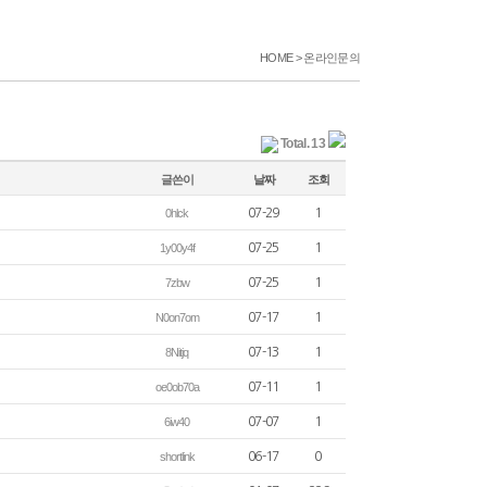
HOME
>
온라인문의
Total. 13
글쓴이
날짜
조회
0hlck
07-29
1
1y00y4f
07-25
1
7zbw
07-25
1
N0on7om
07-17
1
8Nitjq
07-13
1
oe0ob70a
07-11
1
6iw40
07-07
1
shortlink
06-17
0